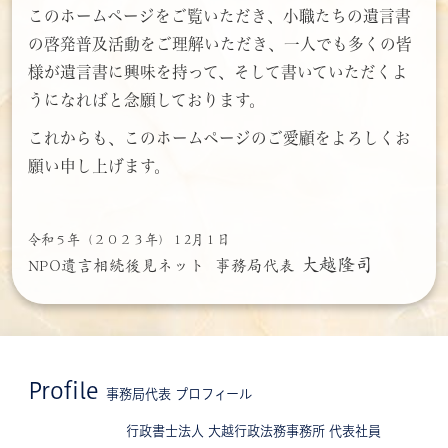
このホームページをご覧いただき、小職たちの遺言書
の啓発普及活動をご理解いただき、一人でも多くの皆
様が遺言書に興味を持って、そして書いていただくよ
うになればと念願しております。
これからも、このホームページのご愛顧をよろしくお
願い申し上げます。
令和５年（２０２３年）１2月１日
大越隆司
NPO遺言相続後見ネット
事務局代表
P
rofile
事務局代表 プロフィール
行
政書士法人 大越行政法務事務所 代表社員