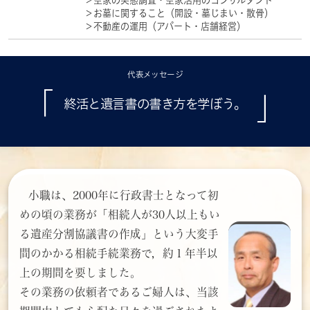
＞空家の実態調査・空家活用のコンサルタント
＞お墓に関すること（開設・墓じまい・散骨）
＞不動産の運用（アパート・店舗経営）
代表メッセージ
「
」
終活と遺言書の書き方を学ぼう。
小職は、2000年に行政書士となって初
めの頃の業務が「相続人が30人以上もい
る遺産分割協議書の作成」という大変手
間のかかる相続手続業務で，約１年半以
上の期間を要しました。
その業務の依頼者であるご婦人は、当該