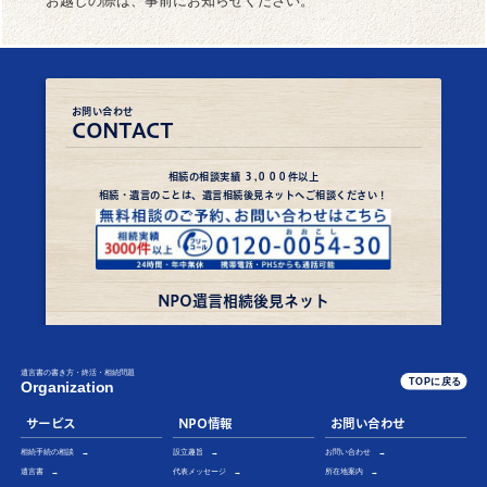
お越しの際は、事前にお知らせください。
お問い合わせ
CONTACT
相続
の
相談実績
３,０００件
以上
相続・遺言のことは、遺言相続後見ネットへご相談ください！
NPO遺言相続後見ネット
遺言書の書き方・終活・相続問題
TOPに戻る
Organization
サービス
NPO情報
お問い合わせ
相続手続の相談 →
設立趣旨 →
お問い合わせ →
遺言書 →
代表メッセージ →
所在地案内 →