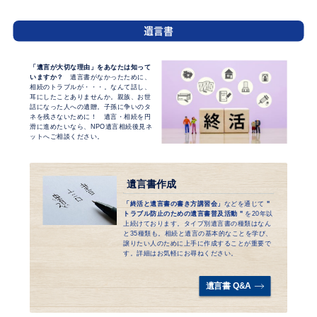
遺言書
遺品整理
「故人の生前の思い出や私物をいつまでも大切
に！」
遺品をそのままの状態で残しておくのでは
「
遺言が大切な理由」をあなたは知って
なく、故人の私物を丁寧に仕分け、片付けていく
いますか？
遺言書がなかったために、
ことで、気持ちの整理にもつながります。遺品
相続のトラブルが・・・。なんて話し、
は、貴重品・形見・家電等・廃棄物などに分けら
耳にしたことありませんか。親族、お世
れ
「貴重品」を整理する際、法的な手続きが必要
話になった人への遺贈。子孫に争いのタ
です。
期日が設けられているものがあるためきち
ネを残さないために！ 遺言・相続を円
んと処理することが大切です。
滑に進めたいなら、NPO遺言相続後見ネ
※貴重品とは、銀行の通帳・クレジットカードやキャッシュカー
ットへご相談ください。
ド・印鑑・健康保険証・マイナンバーカード・パスポート・年金手
帳・公共料金等の請求書や領収書・有価証券・契約書類・不動産な
どの権利関係書類・貴金属・宝石、美術品など
遺言書作成
「終活と遺言書の書き方講習会」
などを通じて
"
トラブル防止のための遺言書普及活動 "
を20年以
上続けております。タイプ別遺言書の種類はなん
と35種類も。相続と遺言の基本的なことを学び、
譲りたい人のために上手に作成することが重要で
す。詳細はお気軽にお尋ねください。
遺言書 Q&A