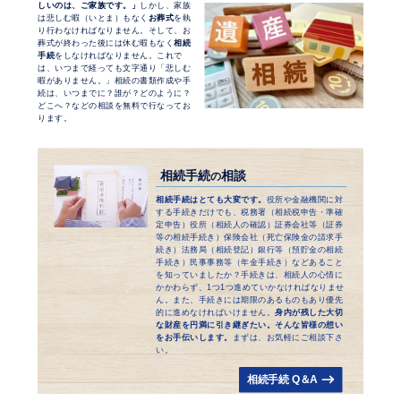
しいのは、ご家族です。」
しかし、家族
は悲しむ暇（いとま）もなく
お葬式
を執
り行わなければなりません。そして、お
葬式が終わった後には休む暇もなく
相続
手続
をしなければなりません。これで
は、いつまで経っても文字通り「悲しむ
暇がありません。」相続の書類作成や手
続は、いつまでに？誰が？どのように？
どこへ？などの相談を無料で行なってお
ります。
相続手続
相談
の
相続手続はとても大変です。
役所や金融機関に対
する手続きだけでも、税務署（相続税申告・準確
定申告）役所（相続人の確認）証券会社等（証券
等の相続手続き）保険会社（死亡保険金の請求手
続き）法務局（相続登記）銀行等（預貯金の相続
手続き）民事事務等（年金手続き）などあること
を知っていましたか？手続きは、相続人の心情に
かかわらず、1つ1つ進めていかなければなりませ
ん。また、手続きには期限のあるものもあり優先
的に進めなければいけません。
身内が残した大切
な財産を円満に引き継ぎたい。そんな皆様の想い
をお手伝いします。
まずは、お気軽にご相談下さ
い。
相続手続 Q＆A