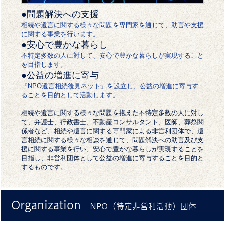
●問題解決への支援
相続や遺言に関する様々な問題を専門家を通じて、助言や支援
に関する事業を行います。
●安心で豊かな暮らし
不特定多数の人に対して、安心で豊かな暮らしが実現すること
を目指します。
●公益の増進に寄与
『NPO遺言相続後見ネット』を設立し、公益の増進に寄与す
ることを目的として活動します。
相続や遺言に関する様々な問題を抱えた不特定多数の人に対し
て、弁護士、行政書士、不動産コンサルタント、医師、葬祭関
係者など、相続や遺言に関する専門家による非営利団体で、遺
言相続に関する様々な相談を通じて、問題解決への助言及び支
援に関する事業を行い、安心で豊かな暮らしが実現することを
目指し、非営利団体として公益の増進に寄与することを目的と
するものです。
Organization
NPO（特定非営利活動）団体