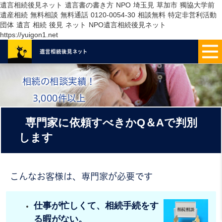
遺言相続後見ネット 遺言書の書き方 NPO 埼玉見 草加市 獨協大学前
遺産相続 無料相談 無料通話 0120-0054-30 相談無料 特定非営利活動
団体 遺言 相続 後見 ネット NPO遺言相続後見ネット
https://yuigon1.net
遺言相続後見
ネット
相続の相談実績！
3,000件以上
専門家に依頼すべきかQ＆Aで判別
します
こんなお客様は、専門家が必要です
仕事が忙しくて、相続手続をす
る暇がない。