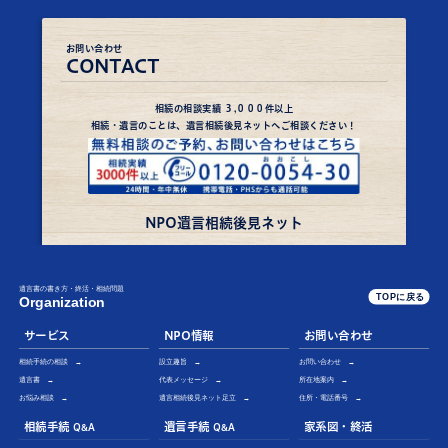
お問い合わせ
CONTACT
相続
の
相談実績
３,０００件
以上
相続・遺言のことは、遺言相続後見ネットへご相談ください！
NPO遺言相続後見ネット
遺言書の書き方・終活・相続問題
TOPに戻る
Organization
サービス
NPO情報
お問い合わせ
相続手続の相談 →
設立趣旨 →
お問い合わせ →
遺言書 →
代表メッセージ →
所在地案内 →
お悩み相談 →
遺言相続後見ネット足立
→
住所・電話番号
→
相続手続
遺言
手続
家系図・終活
Q&A
Q
&
A